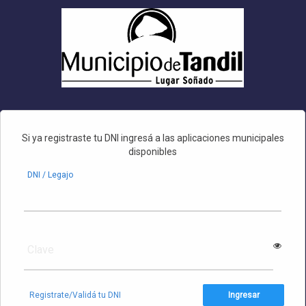
•
Si ya registraste tu DNI ingresá a las aplicaciones municipales
•
disponibles
DNI / Legajo
Clave
Registrate/Validá tu DNI
Ingresar