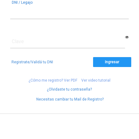
DNI / Legajo
Clave
Registrate/Validá tu DNI
Ingresar
¿Cómo me registro? Ver PDF
Ver video tutorial
¿Olvidaste tu contraseña?
Necesitas cambiar tu Mail de Registro?