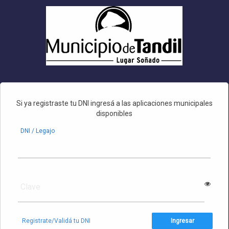
•
Si ya registraste tu DNI ingresá a las aplicaciones municipales
•
disponibles
DNI / Legajo
Clave
Registrate/Validá tu DNI
Ingresar