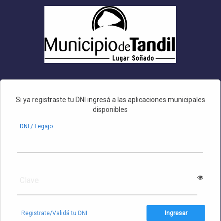
•
Si ya registraste tu DNI ingresá a las aplicaciones municipales
•
disponibles
DNI / Legajo
Clave
Registrate/Validá tu DNI
Ingresar