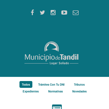
/
/
/
Todos
Trámites Con Tu DNI
Tributos
/
/
Expedientes
Normativas
Novedades