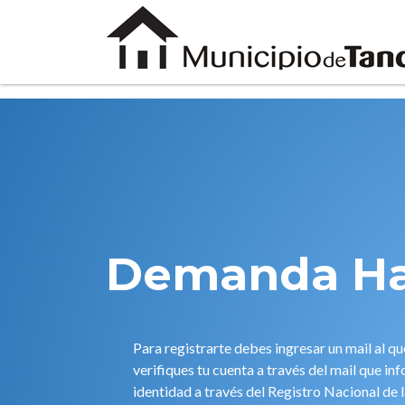
Demanda Ha
Para registrarte debes ingresar un mail al q
verifiques tu cuenta a través del mail que in
identidad a través del Registro Nacional de 