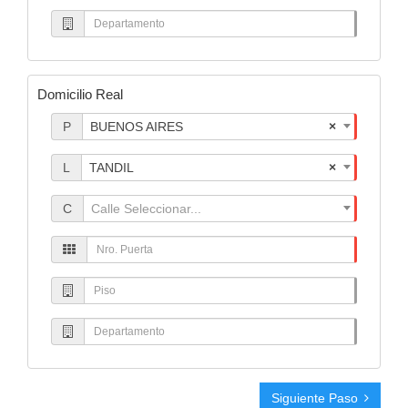
departamento
Domicilio Real
provincia
P
BUENOS AIRES
×
real
localidad
L
TANDIL
×
real
calle
C
Calle Seleccionar...
real
puerta
real
piso
real
departamento
real
Siguiente Paso