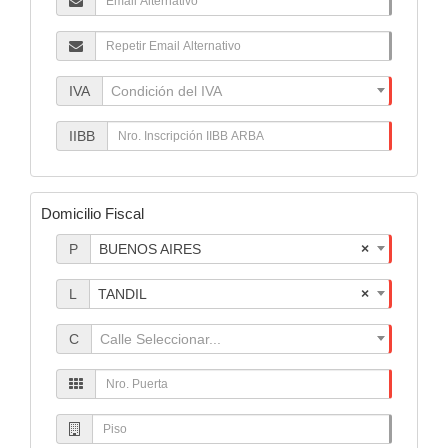
Electrónico
alternativo
repetir
email
alternativo
IVA
Condición del IVA
IIBB
IIBB
ARBA
Domicilio Fiscal
provincia
P
BUENOS AIRES
×
localidad
L
TANDIL
×
Fiscal
calle
C
Calle Seleccionar...
puerta
piso