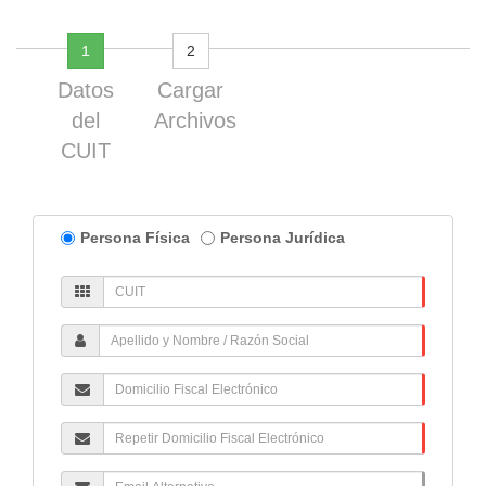
Current
1
2
Progress
Datos
Cargar
del
Archivos
CUIT
Tipo
Persona Física
Persona Jurídica
Persona
:Fisico
CUIT
/juridica
Nombre
y
Apellido
Dom.
Fiscal
Electrónico
Repetir
Dom.
Fiscal
email